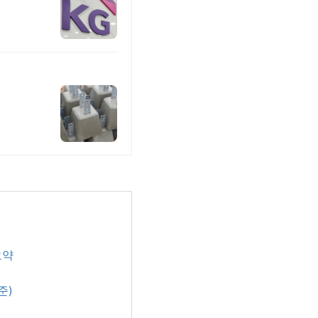
 요약
기준)