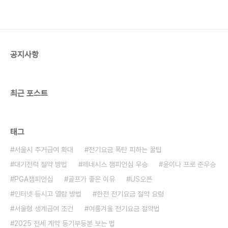
공지사항
최근 포스트
태그
서울시 주거급여 확대
전기요금 폭탄 피하는 꿀팁
대기전력 절약 방법
제네시스 챔피언십 우승
윤이나 프로 준우승
PGA챔피언십
골프가 좋은 이유
US오픈
인터넷 등시고 열람 방법
한전 전기요금 절약 요령
서울형 생계급여 조건
여름겨울 전기요금 절약법
2025 전세 계약 등기부등본 보는 법