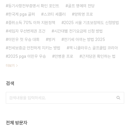
등기사항전부증명서 확인 포인트
골프 명예의 전당
한국계 pga 골퍼
스코티 셰플러
양희영 프로
중위소득 70% 이하 지원정책
2025 서울 기초보장제도 신청방법
세입자 우선변제권 조건
시간대별 전기요금제 신청 방법
이민우 첫 우승 대회
벙커
전기세 아끼는 방법 2025
전세보증금 안전하게 지키는 방법
잭 니클라우스 골프클럽 코리아
2025 pga 이민우 우승
안병훈 프로
근저당권 확인하는 법
더보기
검색
전체 방문자