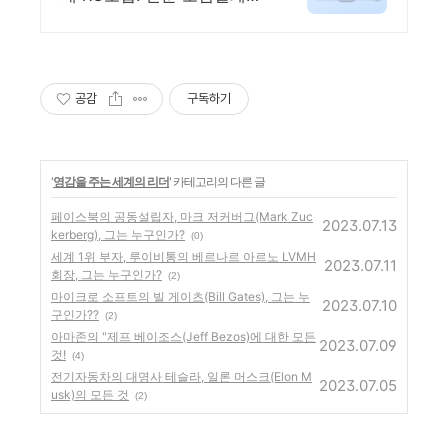
로의 안정, 지금 문의하세요
공감
구독하기
'
영감을 주는 세계의 리더
' 카테고리의 다른 글
페이스북의 공동설립자, 마크 저커버그(Mark Zuc
2023.07.13
kerberg), 그는 누구인가?
(0)
세계 1위 부자, 루이비통의 베르나르 아르노 LVMH
2023.07.11
회장, 그는 누구인가?
(2)
마이크로 소프트의 빌 게이츠(Bill Gates), 그는 누
2023.07.10
구인가??
(2)
아마존의 "제프 베이조스(Jeff Bezos)에 대한 모든
2023.07.09
것!
(4)
전기자동차의 대명사 테슬라, 일론 머스크(Elon M
2023.07.05
usk)의 모든 것
(2)