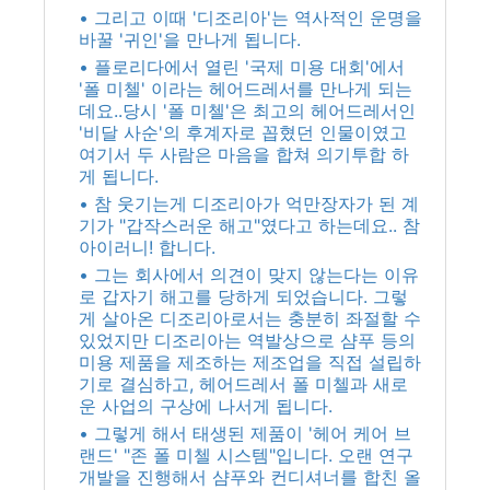
• 그리고 이때 '디조리아'는 역사적인 운명을
바꿀 '귀인'을 만나게 됩니다.
• 플로리다에서 열린 '국제 미용 대회'에서
'폴 미첼' 이라는 헤어드레서를 만나게 되는
데요..당시 '폴 미첼'은 최고의 헤어드레서인
'비달 사순'의 후계자로 꼽혔던 인물이였고
여기서 두 사람은 마음을 합쳐 의기투합 하
게 됩니다.
• 참 웃기는게 디조리아가 억만장자가 된 계
기가 "갑작스러운 해고"였다고 하는데요.. 참
아이러니! 합니다.
• 그는 회사에서 의견이 맞지 않는다는 이유
로 갑자기 해고를 당하게 되었습니다. 그렇
게 살아온 디조리아로서는 충분히 좌절할 수
있었지만 디조리아는 역발상으로 샴푸 등의
미용 제품을 제조하는 제조업을 직접 설립하
기로 결심하고, 헤어드레서 폴 미첼과 새로
운 사업의 구상에 나서게 됩니다.
• 그렇게 해서 태생된 제품이 '헤어 케어 브
랜드' "존 폴 미첼 시스템"입니다. 오랜 연구
개발을 진행해서 샴푸와 컨디셔너를 합친 올