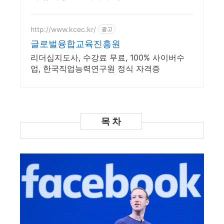
를 수행할수 있는 인재양성!
실력으로 승부하자, 숭실력
자! 한국최초 사이버대학교!
http://www.kcec.kr/
광고
100% 온라인강의!
글로벌융합교육진흥원
리더십지도사, 수강료 무료, 100% 사이버수
업, 한국직업능력연구원 정식 자격증