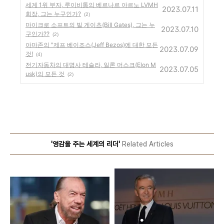
세계 1위 부자, 루이비통의 베르나르 아르노 LVMH
2023.07.11
회장, 그는 누구인가?
(2)
마이크로 소프트의 빌 게이츠(Bill Gates), 그는 누
2023.07.10
구인가??
(2)
아마존의 "제프 베이조스(Jeff Bezos)에 대한 모든
2023.07.09
것!
(4)
전기자동차의 대명사 테슬라, 일론 머스크(Elon M
2023.07.05
usk)의 모든 것
(2)
'영감을 주는 세계의 리더'
Related Articles