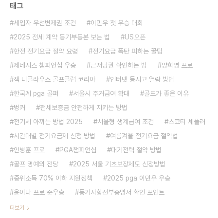
태그
세입자 우선변제권 조건
이민우 첫 우승 대회
2025 전세 계약 등기부등본 보는 법
US오픈
한전 전기요금 절약 요령
전기요금 폭탄 피하는 꿀팁
제네시스 챔피언십 우승
근저당권 확인하는 법
양희영 프로
잭 니클라우스 골프클럽 코리아
인터넷 등시고 열람 방법
한국계 pga 골퍼
서울시 주거급여 확대
골프가 좋은 이유
벙커
전세보증금 안전하게 지키는 방법
전기세 아끼는 방법 2025
서울형 생계급여 조건
스코티 셰플러
시간대별 전기요금제 신청 방법
여름겨울 전기요금 절약법
안병훈 프로
PGA챔피언십
대기전력 절약 방법
골프 명예의 전당
2025 서울 기초보장제도 신청방법
중위소득 70% 이하 지원정책
2025 pga 이민우 우승
윤이나 프로 준우승
등기사항전부증명서 확인 포인트
더보기