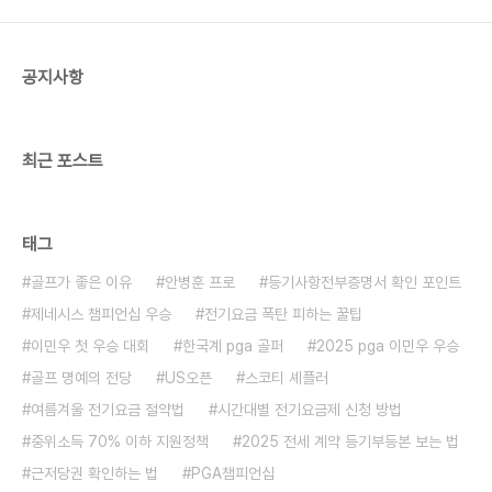
공지사항
최근 포스트
태그
골프가 좋은 이유
안병훈 프로
등기사항전부증명서 확인 포인트
제네시스 챔피언십 우승
전기요금 폭탄 피하는 꿀팁
이민우 첫 우승 대회
한국계 pga 골퍼
2025 pga 이민우 우승
골프 명예의 전당
US오픈
스코티 셰플러
여름겨울 전기요금 절약법
시간대별 전기요금제 신청 방법
중위소득 70% 이하 지원정책
2025 전세 계약 등기부등본 보는 법
근저당권 확인하는 법
PGA챔피언십