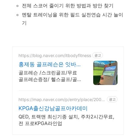
전체 스코어 줄이기 위한 방법과 방안 찾기
멘탈 트레이닝을 위한 필드 실전연습 시간 늘이
기
https://blog.naver.com/itbodyfitness
광고
홍제동 골프레슨은 잇바
디골프
골프레슨 /스크린골프/무료
골프레슨증정/ 헬스골프/골
프케어/무료주차3시간/넓은
주차장
https://map.naver.com/p/entry/place/2004
광고
975158
KPGA출신강남골프아카데미
QED, 트랙맨 최신기종 설치, 주차2시간무료,
전 프로KPGA라인업