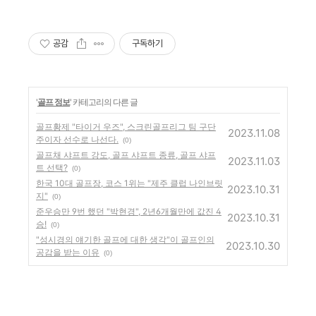
공감
구독하기
'
골프 정보
' 카테고리의 다른 글
골프황제 "타이거 우즈", 스크린골프리그 팀 구단
2023.11.08
주이자 선수로 나선다.
(0)
골프채 샤프트 강도, 골프 샤프트 종류, 골프 샤프
2023.11.03
트 선택?
(0)
한국 10대 골프장, 코스 1위는 "제주 클럽 나인브릿
2023.10.31
지"
(0)
준우승만 9번 했던 "박현경", 2년6개월만에 값진 4
2023.10.31
승!
(0)
"성시경의 얘기한 골프에 대한 생각"이 골프인의
2023.10.30
공감을 받는 이유
(0)