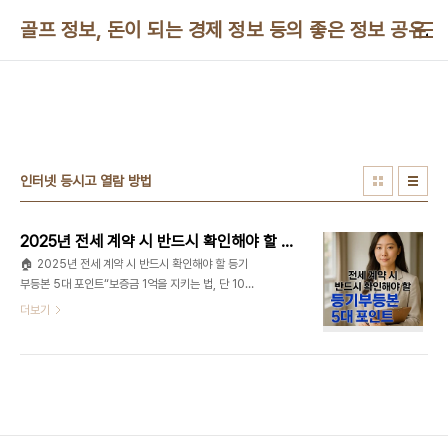
본문 바로가기
골프 정보, 돈이 되는 경제 정보 등의 좋은 정보 공유
인터넷 등시고 열람 방법
2025년 전세 계약 시 반드시 확인해야 할 등기부등본 5대 포인트
🏠 2025년 전세 계약 시 반드시 확인해야 할 등기
부등본 5대 포인트“보증금 1억을 지키는 법, 단 10
분이면 충분합니다.” ✅ 등기부등본이란?등기부등본
더보기
은 부동산의 소유권, 권리관계(담보·가압류 등)를 공
적으로 증명하는 문서로,전세 계약 전 반드시 확인해
야 할 가장 중요한 서류입니다.항목내용정식 명칭등
기사항전부증명서 (구: 등기부등본)열람 방법인터넷
등기소(https://www.iros.go.kr) 또는 주민센터
방문열람 대상누구나 열람 가능 (비회원 가능)발급
비용열람: 700원 / 발급: 1,000원확인 시점전세 계