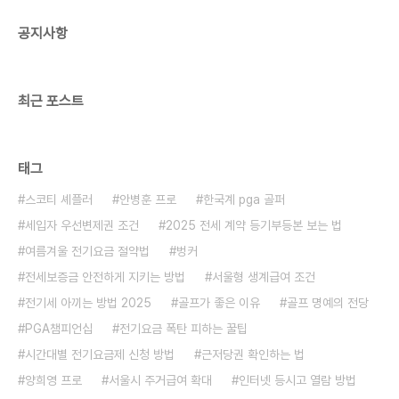
약 전 + 잔금일 기준 재확인 필수🔍 2025년 등기부
공지사항
등본 확인 핵심 포인트 5가지항목설명체크 이유①
표제부건물 정보 (주소, 용도, 구조 등)등기부 주소와
실제 건물 일치 여부 확인..
최근 포스트
태그
스코티 셰플러
안병훈 프로
한국계 pga 골퍼
세입자 우선변제권 조건
2025 전세 계약 등기부등본 보는 법
여름겨울 전기요금 절약법
벙커
전세보증금 안전하게 지키는 방법
서울형 생계급여 조건
전기세 아끼는 방법 2025
골프가 좋은 이유
골프 명예의 전당
PGA챔피언십
전기요금 폭탄 피하는 꿀팁
시간대별 전기요금제 신청 방법
근저당권 확인하는 법
양희영 프로
서울시 주거급여 확대
인터넷 등시고 열람 방법