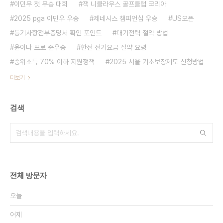
이민우 첫 우승 대회
잭 니클라우스 골프클럽 코리아
2025 pga 이민우 우승
제네시스 챔피언십 우승
US오픈
등기사항전부증명서 확인 포인트
대기전력 절약 방법
윤이나 프로 준우승
한전 전기요금 절약 요령
중위소득 70% 이하 지원정책
2025 서울 기초보장제도 신청방법
더보기
검색
전체 방문자
오늘
어제